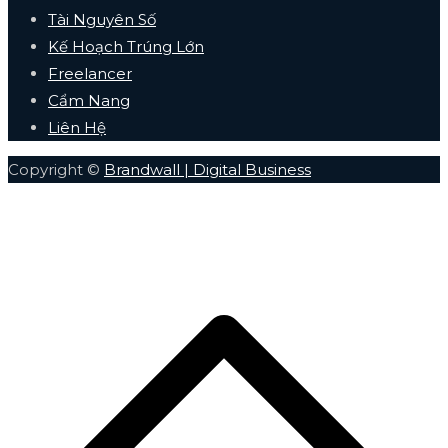
Tài Nguyên Số
Kế Hoạch Trúng Lớn
Freelancer
Cẩm Nang
Liên Hệ
Copyright ©
Brandwall | Digital Business