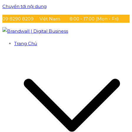
Chuyển tới nội dung
09 8290 8209
Việt Nam
8:00 - 17:00 (Mon - Fri)
Brandwall | Digital Business
Hotline 0982908209
Trang Chủ