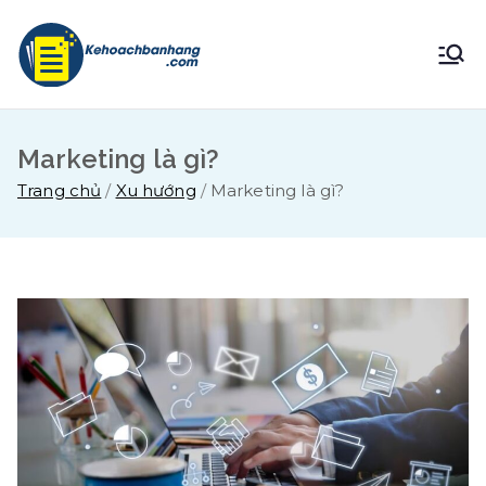
Chuyển
tới
Brandwall |
Hotline 0982908209
nội
dung
Digital
Marketing là gì?
Business
Trang chủ
Xu hướng
Marketing là gì?