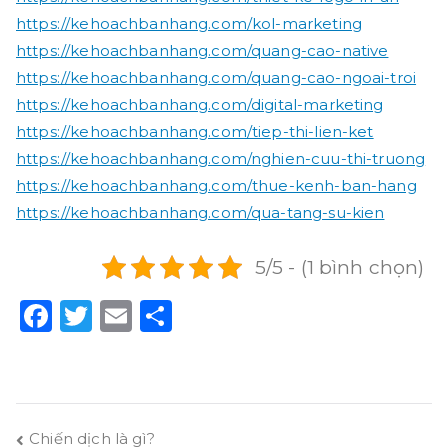
https://kehoachbanhang.com/kol-marketing
https://kehoachbanhang.com/quang-cao-native
https://kehoachbanhang.com/quang-cao-ngoai-troi
https://kehoachbanhang.com/digital-marketing
https://kehoachbanhang.com/tiep-thi-lien-ket
https://kehoachbanhang.com/nghien-cuu-thi-truong
https://kehoachbanhang.com/thue-kenh-ban-hang
https://kehoachbanhang.com/qua-tang-su-kien
5/5 - (1 bình chọn)
F
T
E
S
a
w
m
h
c
it
ai
a
e
t
l
r
b
e
e
Điều
Chiến dịch là gì?