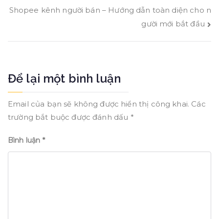
o
r
Shopee kênh người bán – Hướng dẫn toàn diện cho n
hướng
gười mới bắt đầu
o
bài
k
viết
Để lại một bình luận
Email của bạn sẽ không được hiển thị công khai.
Các
trường bắt buộc được đánh dấu
*
Bình luận
*