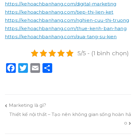
https://kehoachbanhang.com/digital-marketing
https://kehoachbanhang.com/tiep-thi-lien-ket
https://kehoachbanhang.com/nghien-cuu-thi-truong
https://kehoachbanhang.com/thue-kenh-ban-hang
https://kehoachbanhang.com/qua-tang-su-kien
5/5 - (1 bình chọn)
F
T
E
S
a
w
m
h
c
it
ai
a
e
t
l
r
b
e
e
Điều
Marketing là gì?
o
r
Thiết kế nội thất – Tạo nên không gian sống hoàn hả
hướng
o
o
bài
k