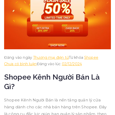
Đăng vào ngày
Thương mại điện tử
Từ khóa
Shopee
trong
Chưa có bình luận
Đăng vào lúc
02/12/2024
Shopee
Shopee Kênh Người Bán Là
kênh
người
Gì?
bán
–
Shopee Kênh Người Bán là nền tảng quản lý cửa
Hướng
hàng dành cho các nhà bán hàng trên Shopee. Đây
dẫn
là công cụ đắc lực giúp bạn quản lý sản phẩm, theo