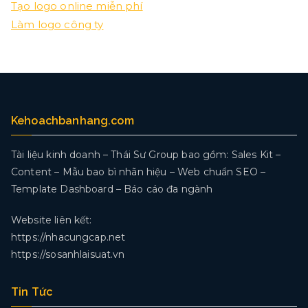
Tạo logo online miễn phí
Làm logo công ty
Kehoachbanhang.com
Tài liệu kinh doanh – Thái Sư Group bao gồm: Sales Kit –
Content – Mẫu bao bì nhãn hiệu – Web chuẩn SEO –
Template Dashboard – Báo cáo đa ngành
Website liên kết:
https://nhacungcap.net
https://sosanhlaisuat.vn
Tin Tức