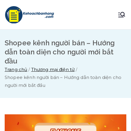
Chuyển
tới
Brandwall |
Hotline 0982908209
nội
dung
Digital
Shopee kênh người bán – Hướng
Business
dẫn toàn diện cho người mới bắt
đầu
Trang chủ
Thương mại điện tử
Shopee kênh người bán – Hướng dẫn toàn diện cho
người mới bắt đầu