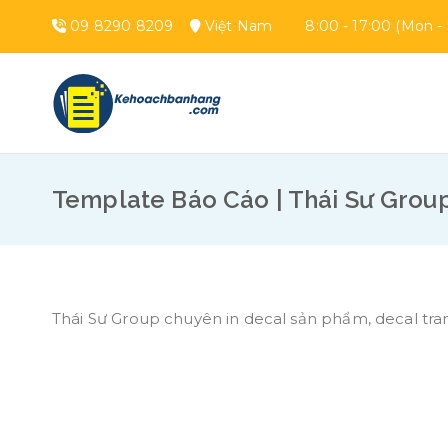
Chuyển
09 8290 8209
Việt Nam
8:00 - 17:00 (Mon - F
tới
nội
dung
Brandwall |
Hotline 0982908209
Template Báo Cáo | Thái Sư Grou
Thái Sư Group chuyên in decal sản phẩm, decal tran