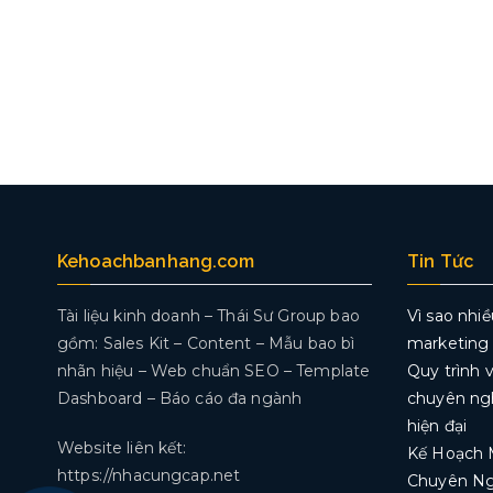
Kehoachbanhang.com
Tin Tức
Tài liệu kinh doanh – Thái Sư Group bao
Vì sao nhi
gồm: Sales Kit – Content – Mẫu bao bì
marketing
nhãn hiệu – Web chuẩn SEO – Template
Quy trình 
Dashboard – Báo cáo đa ngành
chuyên ngh
hiện đại
Website liên kết:
Kế Hoạch 
https://nhacungcap.net
Chuyên Ng