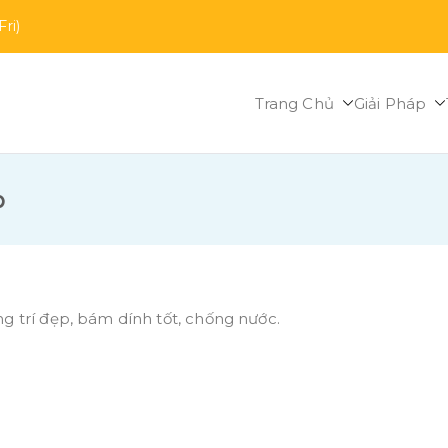
ri)
Trang Chủ
Giải Pháp
 Digital Business
p
g trí đẹp, bám dính tốt, chống nước.